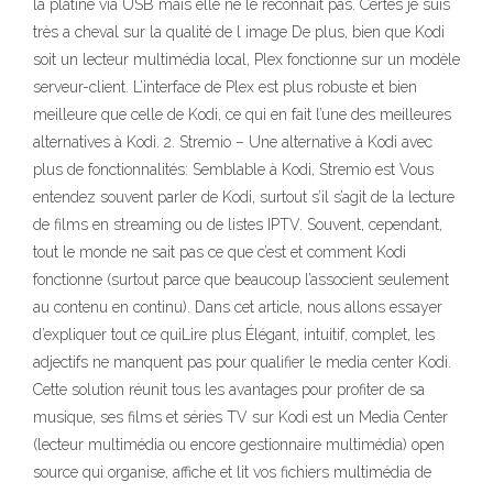
la platine via USB mais elle ne le reconnait pas. Certes je suis
très a cheval sur la qualité de l image De plus, bien que Kodi
soit un lecteur multimédia local, Plex fonctionne sur un modèle
serveur-client. L’interface de Plex est plus robuste et bien
meilleure que celle de Kodi, ce qui en fait l’une des meilleures
alternatives à Kodi. 2. Stremio – Une alternative à Kodi avec
plus de fonctionnalités: Semblable à Kodi, Stremio est Vous
entendez souvent parler de Kodi, surtout s’il s’agit de la lecture
de films en streaming ou de listes IPTV. Souvent, cependant,
tout le monde ne sait pas ce que c’est et comment Kodi
fonctionne (surtout parce que beaucoup l’associent seulement
au contenu en continu). Dans cet article, nous allons essayer
d’expliquer tout ce quiLire plus Élégant, intuitif, complet, les
adjectifs ne manquent pas pour qualifier le media center Kodi.
Cette solution réunit tous les avantages pour profiter de sa
musique, ses films et séries TV sur Kodi est un Media Center
(lecteur multimédia ou encore gestionnaire multimédia) open
source qui organise, affiche et lit vos fichiers multimédia de